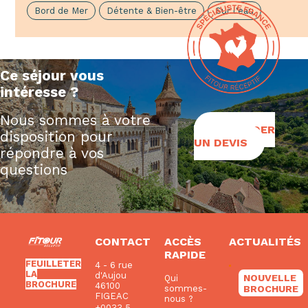
Bord de Mer
Détente & Bien-être
Sur l'eau
Ce séjour vous
intéresse ?
Nous sommes à votre
DEMANDER
disposition pour
UN DEVIS
répondre à vos
questions
CONTACT
ACCÈS
ACTUALITÉS
RAPIDE
FEUILLETER
4 - 6 rue
LA
d'Aujou
NOUVELLE
Qui
BROCHURE
46100
BROCHURE
sommes-
FIGEAC
nous ?
+0033 5