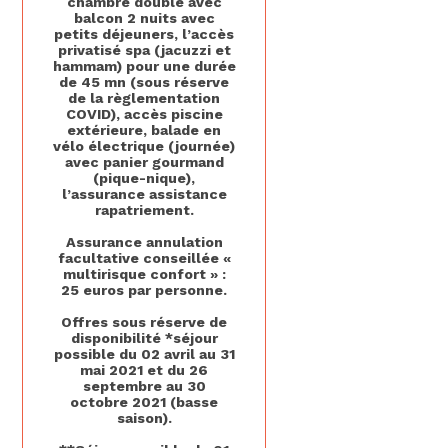
chambre double avec
balcon 2 nuits avec
petits déjeuners, l’accès
privatisé spa (jacuzzi et
hammam) pour une durée
de 45 mn (sous réserve
de la règlementation
COVID), accès piscine
extérieure, balade en
vélo électrique (journée)
avec panier gourmand
(pique-nique),
l’assurance assistance
rapatriement.
Assurance annulation
facultative conseillée «
multirisque confort » :
25 euros par personne.
Offres sous réserve de
disponibilité *séjour
possible du 02 avril au 31
mai 2021 et du 26
septembre au 30
octobre 2021 (basse
saison).