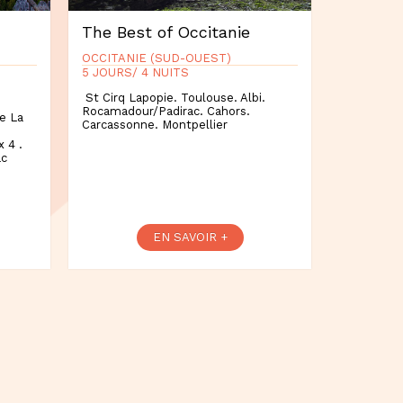
The Best of Occitanie
OCCITANIE (SUD-OUEST)
5 JOURS/ 4 NUITS
St Cirq Lapopie. Toulouse. Albi.
Rocamadour/Padirac. Cahors.
e La
Carcassonne. Montpellier
 4 .
ac
EN SAVOIR +