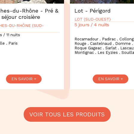
hes-du-Rhône - Pré &
Lot - Périgord
 séjour croisière
LOT (SUD-OUEST)
5 jours / 4 nuits
HES-DU-RHÔNE (SUD-
s / 11 nuits
Rocamadour . Padirac . Collong
lle . Paris
Rouge . Castelnaud . Domme .
Roque Gageac . Sarlat . Lascaux
Montignac . Les Eyzies . Souill
EN SAVOIR +
EN SAVOIR +
VOIR TOUS LES PRODUITS