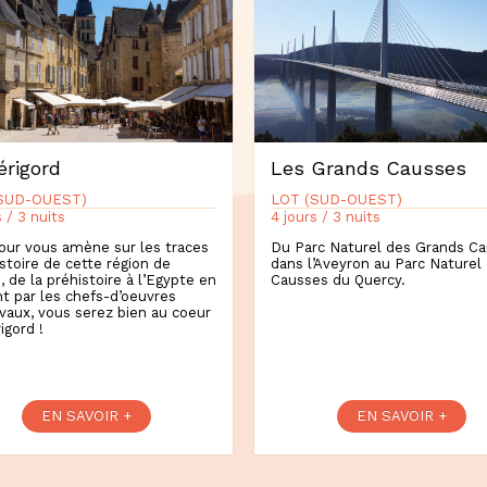
érigord
Les Grands Causses
SUD-OUEST)
LOT (SUD-OUEST)
s / 3 nuits
4 jours / 3 nuits
our vous amène sur les traces
Du Parc Naturel des Grands C
istoire de cette région de
dans l’Aveyron au Parc Naturel
, de la préhistoire à l’Egypte en
Causses du Quercy.
t par les chefs-d’oeuvres
aux, vous serez bien au coeur
igord !
EN SAVOIR +
EN SAVOIR +