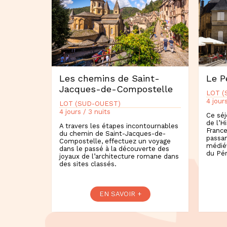
Les chemins de Saint-
Le P
Jacques-de-Compostelle
LOT (
4 jour
LOT (SUD-OUEST)
4 jours / 3 nuits
Ce séj
de l’H
A travers les étapes incontournables
France
du chemin de Saint-Jacques-de-
passan
Compostelle, effectuez un voyage
médiév
dans le passé à la découverte des
du Pér
joyaux de l’architecture romane dans
des sites classés.
EN SAVOIR +