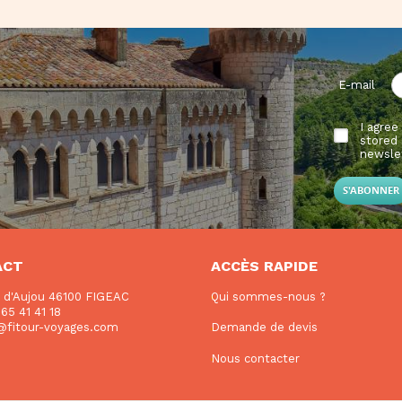
E-mail
I agree
stored 
newsle
ACT
ACCÈS RAPIDE
e d'Aujou 46100 FIGEAC
Qui sommes-nous ?
65 41 41 18
f@fitour-voyages.com
Demande de devis
Nous contacter