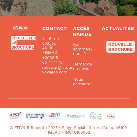
CONTACT
ACCÈS
ACTUALITÉS
RAPIDE
FEUILLETER
4 - 6 rue
LA
d'Aujou
NOUVELLE
Qui
BROCHURE
46100
BROCHURE
sommes-
FIGEAC
nous ?
+0033 5
65 41 41 18
Demande
receptif@fitour-
de devis
voyages.com
Nous
contacter
© FITOUR Receptif 2025 • Siège Social : 4 rue d'Aujou 46100
FIGEAC - IM046160002.