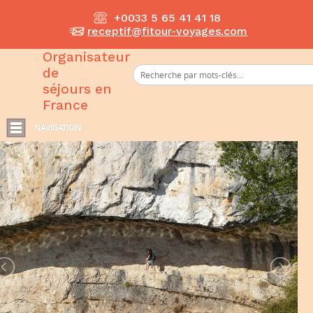
+0033 5 65 41 41 18
receptif@fitour-voyages.com
Organisateur
de
séjours en
France
NAVIGATION