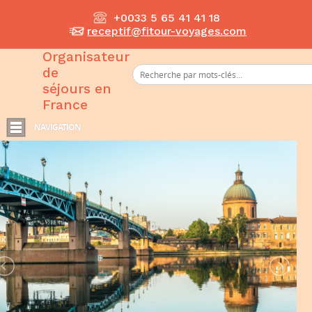
+0033 5 65 41 41 18
receptif@fitour-voyages.com
Organisateur
de
séjours en
France
NAVIGATION