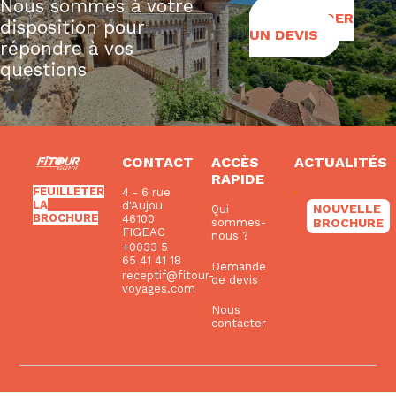
Nous sommes à votre
DEMANDER
disposition pour
UN DEVIS
répondre à vos
questions
CONTACT
ACCÈS
ACTUALITÉS
RAPIDE
FEUILLETER
4 - 6 rue
LA
d'Aujou
NOUVELLE
Qui
BROCHURE
46100
BROCHURE
sommes-
FIGEAC
nous ?
+0033 5
65 41 41 18
Demande
receptif@fitour-
de devis
voyages.com
Nous
contacter