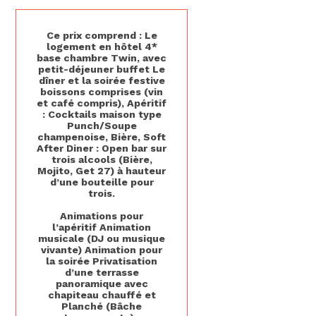
Ce prix comprend : Le
logement en hôtel 4*
base chambre Twin, avec
petit-déjeuner buffet Le
dîner et la soirée festive
boissons comprises (vin
et café compris), Apéritif
: Cocktails maison type
Punch/Soupe
champenoise, Bière, Soft
After Diner : Open bar sur
trois alcools (Bière,
Mojito, Get 27) à hauteur
d’une bouteille pour
trois.
Animations pour
l’apéritif Animation
musicale (DJ ou musique
vivante) Animation pour
la soirée Privatisation
d’une terrasse
panoramique avec
chapiteau chauffé et
Planché (Bâche