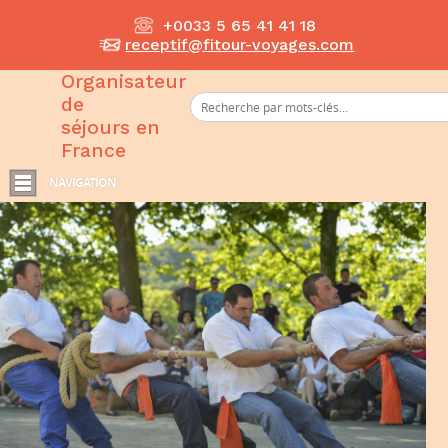
+0033 5 65 41 41 18
receptif@fitour-voyages.com
Organisateur
de
séjours en
France
NAVIGATION