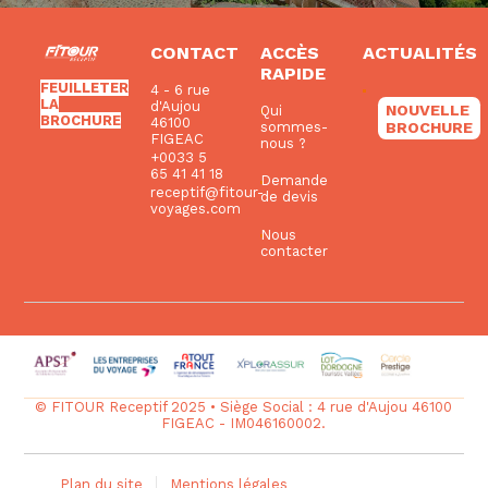
CONTACT
ACCÈS
ACTUALITÉS
RAPIDE
FEUILLETER
4 - 6 rue
LA
d'Aujou
NOUVELLE
Qui
BROCHURE
46100
BROCHURE
sommes-
FIGEAC
nous ?
+0033 5
65 41 41 18
Demande
receptif@fitour-
de devis
voyages.com
Nous
contacter
© FITOUR Receptif 2025 • Siège Social : 4 rue d'Aujou 46100
FIGEAC - IM046160002.
Plan du site
Mentions légales