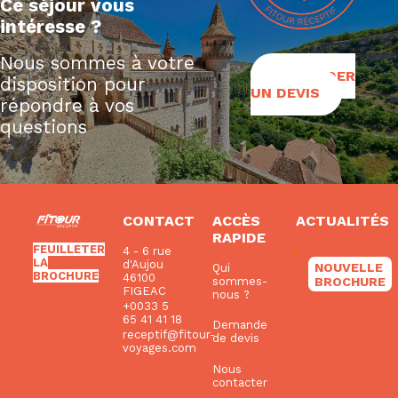
Ce séjour vous
intéresse ?
Nous sommes à votre
DEMANDER
disposition pour
UN DEVIS
répondre à vos
questions
CONTACT
ACCÈS
ACTUALITÉS
RAPIDE
FEUILLETER
4 - 6 rue
LA
d'Aujou
NOUVELLE
Qui
BROCHURE
46100
BROCHURE
sommes-
FIGEAC
nous ?
+0033 5
65 41 41 18
Demande
receptif@fitour-
de devis
voyages.com
Nous
contacter