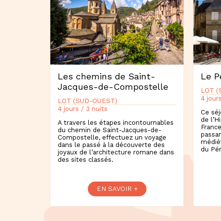
Les chemins de Saint-
Le P
Jacques-de-Compostelle
LOT (
4 jour
LOT (SUD-OUEST)
4 jours / 3 nuits
Ce séj
de l’H
A travers les étapes incontournables
France
du chemin de Saint-Jacques-de-
passan
Compostelle, effectuez un voyage
médiév
dans le passé à la découverte des
du Pér
joyaux de l’architecture romane dans
des sites classés.
EN SAVOIR +