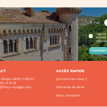
E-mail
I agree
stored 
newsle
ACT
ACCÈS RAPIDE
e d'Aujou 46100 FIGEAC
Qui sommes-nous ?
65 41 41 18
f@fitour-voyages.com
Demande de devis
Nous contacter