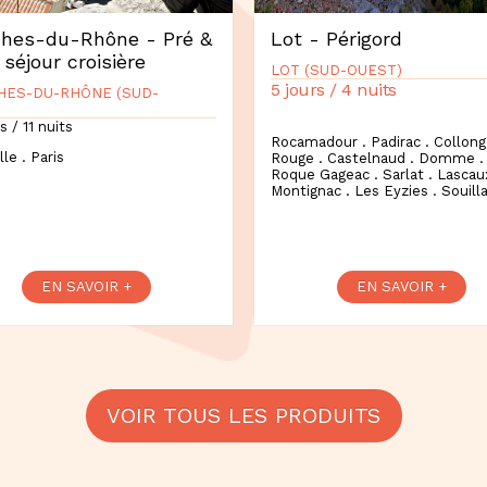
hes-du-Rhône - Pré &
Lot - Périgord
 séjour croisière
LOT (SUD-OUEST)
5 jours / 4 nuits
HES-DU-RHÔNE (SUD-
s / 11 nuits
Rocamadour . Padirac . Collong
lle . Paris
Rouge . Castelnaud . Domme .
Roque Gageac . Sarlat . Lascaux
Montignac . Les Eyzies . Souill
EN SAVOIR +
EN SAVOIR +
VOIR TOUS LES PRODUITS