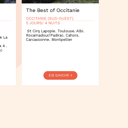
The Best of Occitanie
OCCITANIE (SUD-OUEST)
5 JOURS/ 4 NUITS
St Cirq Lapopie. Toulouse. Albi.
Rocamadour/Padirac. Cahors.
e La
Carcassonne. Montpellier
 4 .
ac
EN SAVOIR +