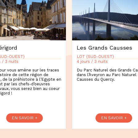
érigord
Les Grands Causses
SUD-OUEST)
LOT (SUD-OUEST)
s / 3 nuits
4 jours / 3 nuits
our vous amène sur les traces
Du Parc Naturel des Grands C
istoire de cette région de
dans l’Aveyron au Parc Naturel
, de la préhistoire à l’Egypte en
Causses du Quercy.
t par les chefs-d’oeuvres
aux, vous serez bien au coeur
igord !
EN SAVOIR +
EN SAVOIR +