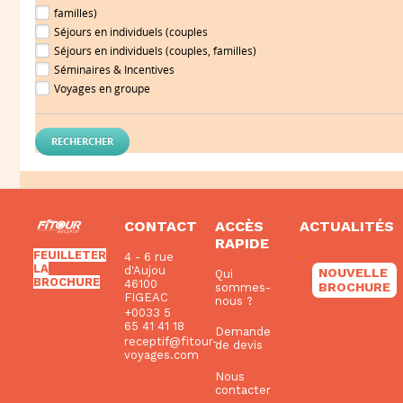
familles)
Séjours en individuels (couples
Séjours en individuels (couples, familles)
Séminaires & Incentives
Voyages en groupe
CONTACT
ACCÈS
ACTUALITÉS
RAPIDE
FEUILLETER
4 - 6 rue
LA
d'Aujou
NOUVELLE
Qui
BROCHURE
46100
BROCHURE
sommes-
FIGEAC
nous ?
+0033 5
65 41 41 18
Demande
receptif@fitour-
de devis
voyages.com
Nous
contacter