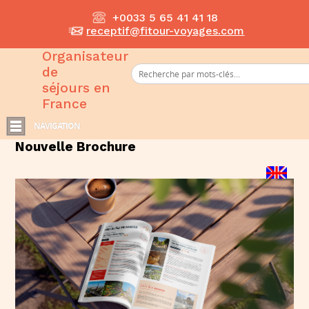
+0033 5 65 41 41 18
receptif@fitour-voyages.com
Organisateur
de
séjours en
France
NAVIGATION
Nouvelle Brochure